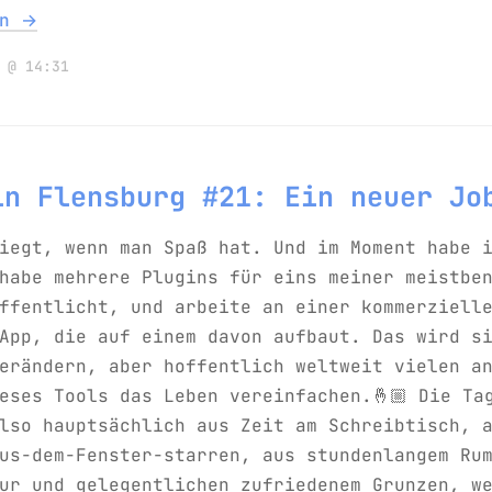
en →
 @ 14:31
in Flensburg #21: Ein neuer Jo
iegt, wenn man Spaß hat. Und im Moment habe 
habe mehrere Plugins für eins meiner meistbe
ffentlicht, und arbeite an einer kommerziell
App, die auf einem davon aufbaut. Das wird s
erändern, aber hoffentlich weltweit vielen a
eses Tools das Leben vereinfachen.🤞🏼 Die Ta
lso hauptsächlich aus Zeit am Schreibtisch, 
us-dem-Fenster-starren, aus stundenlangem Ru
ur und gelegentlichen zufriedenem Grunzen, w