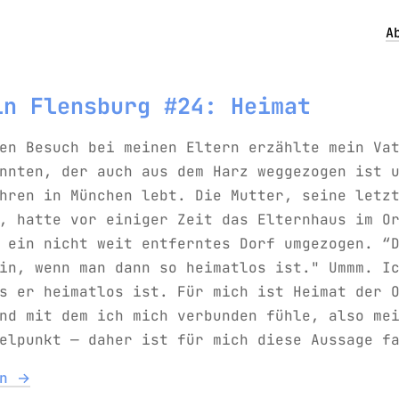
A
in Flensburg #24: Heimat
en Besuch bei meinen Eltern erzählte mein Va
nnten, der auch aus dem Harz weggezogen ist 
hren in München lebt. Die Mutter, seine letz
, hatte vor einiger Zeit das Elternhaus im O
 ein nicht weit entferntes Dorf umgezogen. “
in, wenn man dann so heimatlos ist." Ummm. I
s er heimatlos ist. Für mich ist Heimat der 
nd mit dem ich mich verbunden fühle, also me
elpunkt — daher ist für mich diese Aussage f
en →