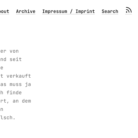
bout
Archive
Impressum / Imprint
Search
ter von
und seit
te
rt verkauft
Das muss ja
ch finde
Ort, an dem
in
alsch.