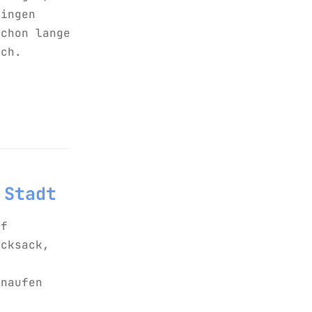
ringen
schon lange
ach.
 Stadt
ff
ucksack,
hnaufen
n