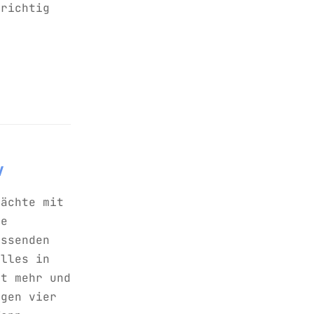
 richtig
v
Nächte mit
ge
essenden
Alles in
ht mehr und
igen vier