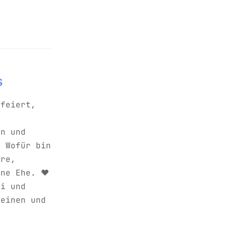
s
efeiert,
en und
. Wofür bin
ere,
ne Ehe. ❤️
ei und
Reinen und