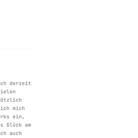
ich derzeit
vielen
lötzlich
 ich mich
orks ein,
as Glück am
ich auch