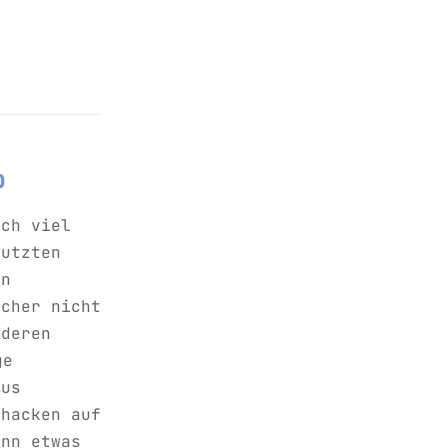
b
ich viel
nutzten
en
icher nicht
nderen
ge
aus
mhacken auf
enn etwas