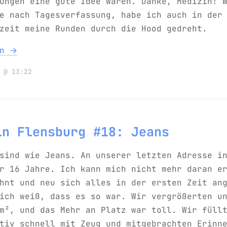
ungen eine gute Idee waren. Danke, Medizin! 
e nach Tagesverfassung, habe ich auch in der
zeit meine Runden durch die Hood gedreht.
en →
 @ 13:22
in Flensburg #18: Jeans
sind wie Jeans. An unserer letzten Adresse i
r 16 Jahre. Ich kann mich nicht mehr daran e
hnt und neu sich alles in der ersten Zeit an
ich weiß, dass es so war. Wir vergrößerten u
m², und das Mehr an Platz war toll. Wir füll
tiv schnell mit Zeug und mitgebrachten Erinn