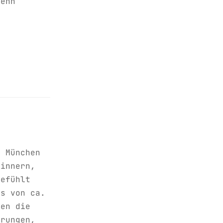
Wenn
n München
rinnern,
gefühlt
ns von ca.
ten die
erungen,