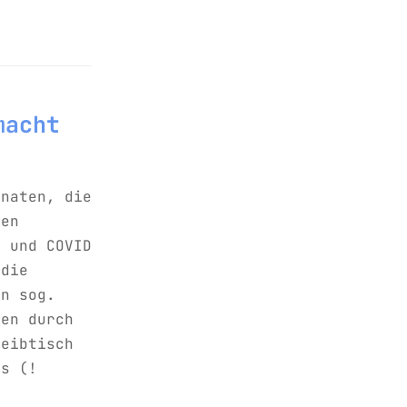
macht
onaten, die
nen
) und COVID
 die
in sog.
ren durch
reibtisch
us (!