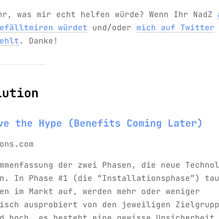
Ihr, was mir echt helfen würde? Wenn Ihr NadZ
efälltmiren würdet
und/oder
mich auf Twitter
ehlt
. Danke!
lution
ve the Hype (Benefits Coming Later)
ons.com
mmenfassung der zwei Phasen, die neue Techno
n. In Phase #1 (die “Installationsphase”) ta
en im Markt auf, werden mehr oder weniger
isch ausprobiert von den jeweiligen Zielgrup
d hoch, es besteht eine gewisse Unsicherheit