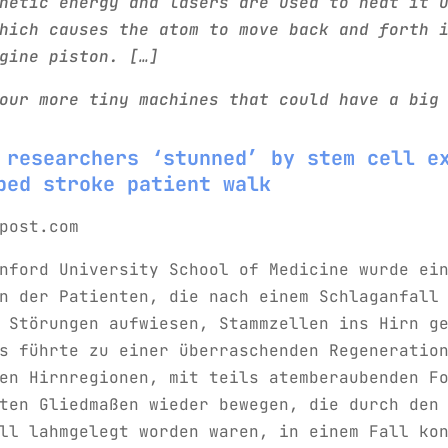
netic energy and lasers are used to heat it 
hich causes the atom to move back and forth 
gine piston. […]
our more tiny machines that could have a big
 researchers ‘stunned’ by stem cell e
ped stroke patient walk
post.com
nford University School of Medicine wurde ei
n der Patienten, die nach einem Schlaganfall
 Störungen aufwiesen, Stammzellen ins Hirn g
s führte zu einer überraschenden Regeneratio
en Hirnregionen, mit teils atemberaubenden F
ten Gliedmaßen wieder bewegen, die durch den
ll lahmgelegt worden waren, in einem Fall ko