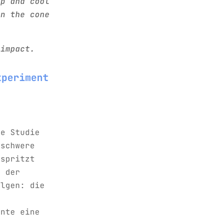
up and cool
in the cone
 impact.
xperiment
ne Studie
 schwere
espritzt
n der
olgen: die
nnte eine