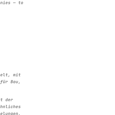
anies — to
kelt, mit
 für Bau,
it der
Ähnliches
gelungen,