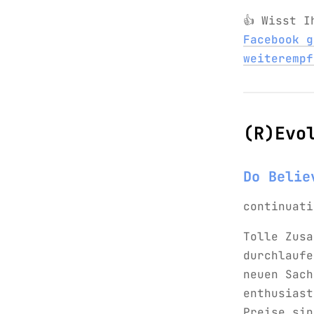
👍 Wisst 
Facebook g
weiterempf
(R)Evo
Do Belie
continuati
Tolle Zusa
durchlaufe
neuen Sach
enthusiast
Preise sin