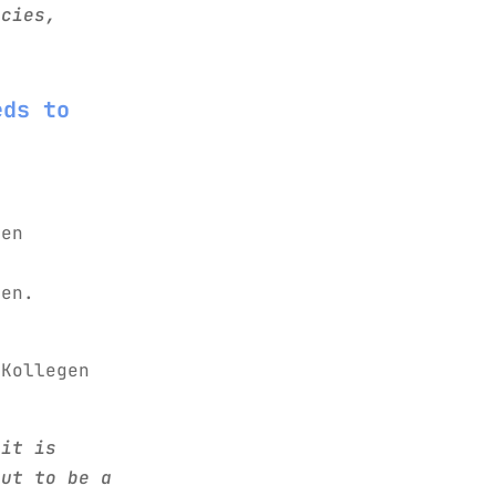
ncies,
eds to
uen
gen.
 Kollegen
 it is
out to be a