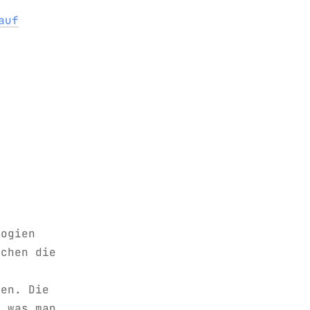
auf
logien
uchen die
pen. Die
, was man