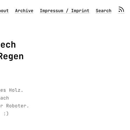
bout
Archive
Impressum / Imprint
Search
Tech
Regen
tes Holz.
nach
ür Roboter.
. :)