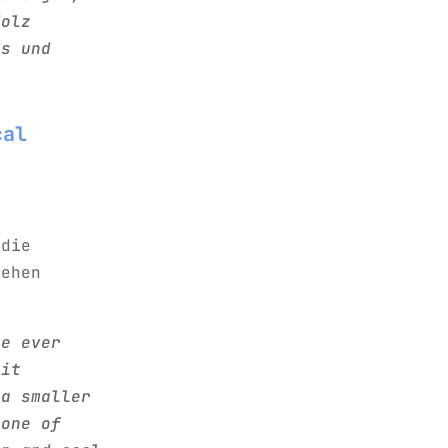
Holz
as und
cal
 die
gehen
ne ever
 it
 a smaller
cone of