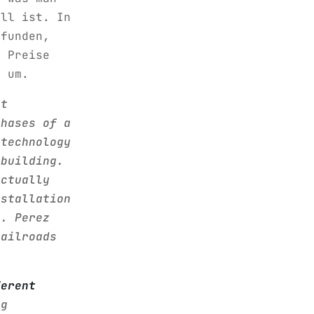
oll ist. In
efunden,
e Preise
g um.
at
phases of a
 technology
 building.
actually
nstallation
e. Perez
railroads
ferent
ng