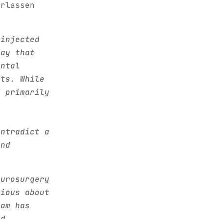
erlassen
 injected
day that
ental
nts. While
d primarily
ontradict a
and
eurosurgery
tious about
eam has
ed